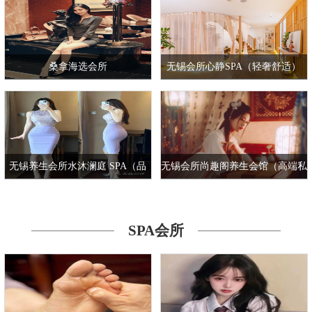
桑拿海选会所
无锡会所心静SPA（轻奢舒适）
无锡养生会所水沐澜庭 SPA（品
无锡会所尚趣阁养生会馆（高端私
质人气）
密）
SPA会所