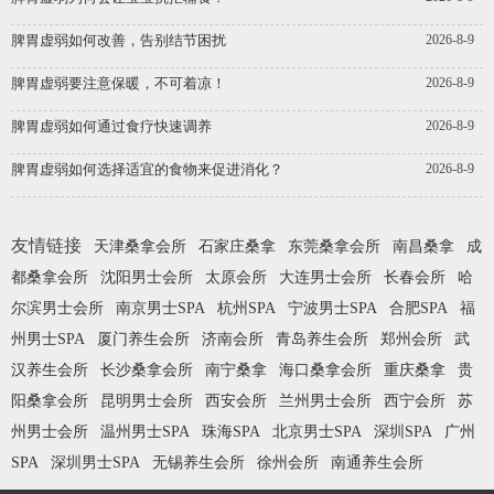
脾胃虚弱如何改善，告别结节困扰
2026-8-9
脾胃虚弱要注意保暖，不可着凉！
2026-8-9
脾胃虚弱如何通过食疗快速调养
2026-8-9
脾胃虚弱如何选择适宜的食物来促进消化？
2026-8-9
友情链接
天津桑拿会所
石家庄桑拿
东莞桑拿会所
南昌桑拿
成
都桑拿会所
沈阳男士会所
太原会所
大连男士会所
长春会所
哈
尔滨男士会所
南京男士SPA
杭州SPA
宁波男士SPA
合肥SPA
福
州男士SPA
厦门养生会所
济南会所
青岛养生会所
郑州会所
武
汉养生会所
长沙桑拿会所
南宁桑拿
海口桑拿会所
重庆桑拿
贵
阳桑拿会所
昆明男士会所
西安会所
兰州男士会所
西宁会所
苏
州男士会所
温州男士SPA
珠海SPA
北京男士SPA
深圳SPA
广州
SPA
深圳男士SPA
无锡养生会所
徐州会所
南通养生会所