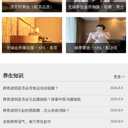
清意轩养生（精英品质）
无锡养生会所御隆・轻奢・男士
SPA 会馆（商务轻奢）
无锡会所泰泊莱・SPA・泰茶
御享泉舍・SPA・私汤馆
养生知识
更多>>
脾胃虚弱是否会导致运动后咳嗽？
2026-8-9
脾胃虚弱是否会引起腿抽筋？探索中医与腿抽筋
2026-8-9
脾胃虚弱引起的黑眼圈，怎么有效消除？
2026-8-9
去除脾胃湿气，食疗养生妙方
2026-8-9